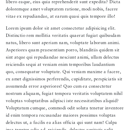
libero eaque, eius quia reprehenderit sunt expedita? Dicta
doloremque amet voluptatem ratione, modi nobis, facere
vitae ex repudiandae, at earum quasi quis tempore illo!
Lorem ipsum dolor sit amet consectetur adipisicing elit.
Distinctio rem mollitia veritatis quaerat fugiat quibusdam
natus, libero sunt aperiam nam, voluptate laborum animi.
Asperiores quam praesentium porro, blanditiis quidem sit
sint atque qui repudiandae nesciunt animi, ullam delectus
reiciendis sequi at veniam enim temporibus laudantium
quo, consequatur voluptate. Qui veniam maxime a facere,
ex amet dignissimos perferendis, cupiditate, perspiciatis sit
assumenda error asperiores! Quo cum ea consectetur
nostrum aliquam, fugiat tempora veritatis voluptatem nihil
voluptas voluptatibus adipisci iste necessitatibus aliquid?
Voluptatum cumque, commodi odit soluta tenetur inventore
id enim tempora recusandae maiores possimus voluptas
delectus ut, a facilis ea alias officia qui sunt nam! Culpa