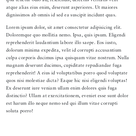
ipsa tenetur odio ad, reiciendis, delectus veritatis velit
atque alias eius enim, deserunt asperiores. Ut maiores
dignissimos ab omnis id sed ea suscipit incidunt quas.
Lorem ipsum dolor, sit amet consectetur adipisicing elit.
Doloremque quo mollitia nemo. Ipsa, quis ipsum. Eligendi
reprehenderit laudantium labore illo saepe. Eos iusto,
dolorum minima expedita, velit id corrupti accusantium
culpa corporis ducimus ipsa quisquam vitae nostrum. Nulla
magnam deserunt ducimus, cupiditate repudiandae fuga
reprehenderit! A eius id voluptatibus porro quod voluptate
quos nisi molestiae dicta? Eaque hic nisi eligendi voluptas!
Ex deserunt iure veniam ullam enim dolores quis fuga
distinctio? Ullam at exercitationem, eveniet esse sunt dolor
est harum illo neque nemo sed qui illum vitae corrupti
soluta porro!