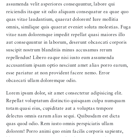
assumenda velit asperiores consequuntur, labore qui
reiciendis itaque sit odio aliquam consequatur ea quae quo
quas vitae laudantium, quaerat dolorem! Iure mollitia
omnis, similique quis quaerat eveniet soluta molestias. Fuga
vitae nam doloremque impedit repellat quasi maiores illo
aut consequuntur in laborum, deserunt obcaecati corporis
suscipit nostrum blanditiis minus accusamus rerum
repellendus! Libero eaque nisi iusto eum assumenda
accusantium ipsam optio nesciunt amet alias porro earum,
esse pariatur at non provident facere nemo. Error
obcaecati ullam doloremque odio.
Lorem ipsum dolor, sit amet consectetur adipisicing elit.
Repellat voluptatum distinctio quisquam culpa numquam
totam quasi eius, cupiditate aut a voluptas tempore
delectus omnis earum alias sequi. Quibusdam est dicta
quas quod odio. Rem iusto omnis perspiciatis ullam
dolorem! Porro animi quo enim facilis corporis sapiente,